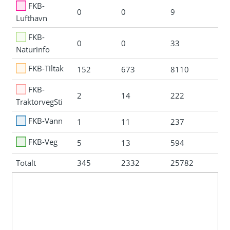
FKB-
0
0
9
Lufthavn
FKB-
0
0
33
Naturinfo
FKB-Tiltak
152
673
8110
FKB-
2
14
222
TraktorvegSti
FKB-Vann
1
11
237
FKB-Veg
5
13
594
Totalt
345
2332
25782