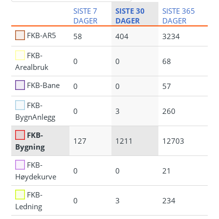
SISTE 7
SISTE 30
SISTE 365
DAGER
DAGER
DAGER
FKB-AR5
58
404
3234
FKB-
0
0
68
Arealbruk
FKB-Bane
0
0
57
FKB-
0
3
260
BygnAnlegg
FKB-
127
1211
12703
Bygning
FKB-
0
0
21
Høydekurve
FKB-
0
3
234
Ledning