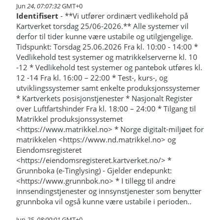
Jun
24
,
07:07:32
GMT+0
Identifisert
- **Vi utfører ordinært vedlikehold på
Kartverket torsdag 25/06-2026.** Alle systemer vil
derfor til tider kunne være ustabile og utilgjengelige.
Tidspunkt: Torsdag 25.06.2026 Fra kl. 10:00 - 14:00 *
Vedlikehold test systemer og matrikkelserverne kl. 10
-12 * Vedlikehold test systemer og pantebok utføres kl.
12 -14 Fra kl. 16:00 – 22:00 * Test-, kurs-, og
utviklingssystemer samt enkelte produksjonssystemer
* Kartverkets posisjonstjenester * Nasjonalt Register
over Luftfartshinder Fra kl. 18:00 – 24:00 * Tilgang til
Matrikkel produksjonssystemet
<https://www.matrikkel.no> * Norge digitalt-miljøet for
matrikkelen <https://www.nd.matrikkel.no> og
Eiendomsregisteret
<https://eiendomsregisteret.kartverket.no/> *
Grunnboka (e-Tinglysing) - Gjelder endepunkt:
<https://www.grunnbok.no> * I tillegg til andre
innsendingstjenester og innsynstjenester som benytter
grunnboka vil også kunne være ustabile i perioden..
Jun
25
,
08:00:01
GMT+0