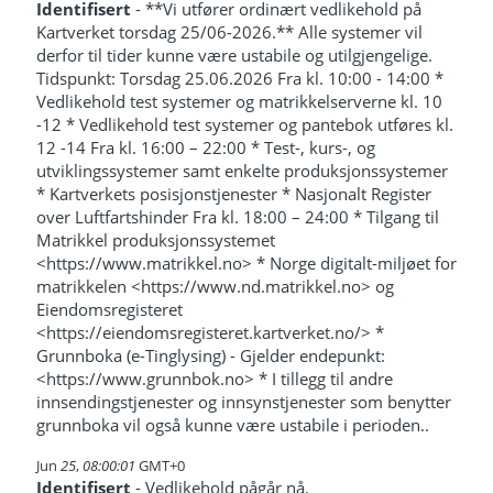
Identifisert
- **Vi utfører ordinært vedlikehold på
Kartverket torsdag 25/06-2026.** Alle systemer vil
derfor til tider kunne være ustabile og utilgjengelige.
Tidspunkt: Torsdag 25.06.2026 Fra kl. 10:00 - 14:00 *
Vedlikehold test systemer og matrikkelserverne kl. 10
-12 * Vedlikehold test systemer og pantebok utføres kl.
12 -14 Fra kl. 16:00 – 22:00 * Test-, kurs-, og
utviklingssystemer samt enkelte produksjonssystemer
* Kartverkets posisjonstjenester * Nasjonalt Register
over Luftfartshinder Fra kl. 18:00 – 24:00 * Tilgang til
Matrikkel produksjonssystemet
<https://www.matrikkel.no> * Norge digitalt-miljøet for
matrikkelen <https://www.nd.matrikkel.no> og
Eiendomsregisteret
<https://eiendomsregisteret.kartverket.no/> *
Grunnboka (e-Tinglysing) - Gjelder endepunkt:
<https://www.grunnbok.no> * I tillegg til andre
innsendingstjenester og innsynstjenester som benytter
grunnboka vil også kunne være ustabile i perioden..
Jun
25
,
08:00:01
GMT+0
Identifisert
- Vedlikehold pågår nå.