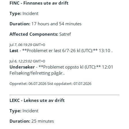
FINC - Finnsnes ute av drift
Type:
Incident
Duration:
17 hours and 54 minutes
Affected Components:
Satref
Jul
7
,
06:19:29
GMT+0
Løst
- **Problemet er løst 6/7-26 kl (UTC):** 13:10 .
Jul
6
,
12:25:02
GMT+0
Undersøker
- **Problemet oppsto kl (UTC):** 12:01
Feilsøking/feilretting pågår..
Opprettet: 06.07.2026 Sist oppdatert: 07.07.2026
LEKC - Leknes ute av drift
Type:
Incident
Duration:
25 minutes