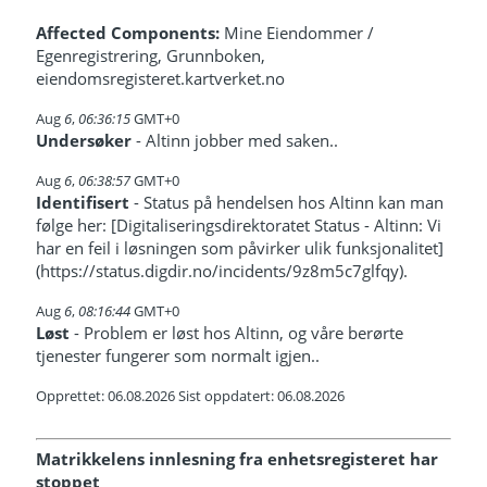
Affected Components:
Mine Eiendommer /
Egenregistrering, Grunnboken,
eiendomsregisteret.kartverket.no
Aug
6
,
06:36:15
GMT+0
Undersøker
- Altinn jobber med saken..
Aug
6
,
06:38:57
GMT+0
Identifisert
- Status på hendelsen hos Altinn kan man
følge her: [Digitaliseringsdirektoratet Status - Altinn: Vi
har en feil i løsningen som påvirker ulik funksjonalitet]
(https://status.digdir.no/incidents/9z8m5c7glfqy).
Aug
6
,
08:16:44
GMT+0
Løst
- Problem er løst hos Altinn, og våre berørte
tjenester fungerer som normalt igjen..
Opprettet: 06.08.2026 Sist oppdatert: 06.08.2026
Matrikkelens innlesning fra enhetsregisteret har
stoppet