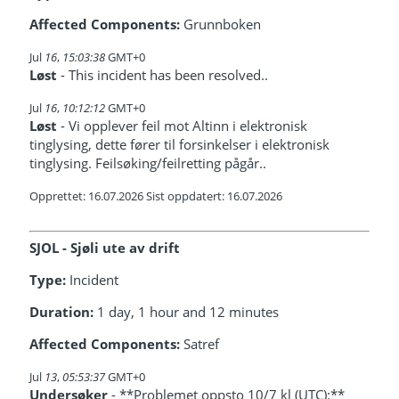
Affected Components:
Grunnboken
Jul
16
,
15:03:38
GMT+0
Løst
- This incident has been resolved..
Jul
16
,
10:12:12
GMT+0
Løst
- Vi opplever feil mot Altinn i elektronisk
tinglysing, dette fører til forsinkelser i elektronisk
tinglysing. Feilsøking/feilretting pågår..
Opprettet: 16.07.2026 Sist oppdatert: 16.07.2026
SJOL - Sjøli ute av drift
Type:
Incident
Duration:
1 day, 1 hour and 12 minutes
Affected Components:
Satref
Jul
13
,
05:53:37
GMT+0
Undersøker
- **Problemet oppsto 10/7 kl (UTC):**