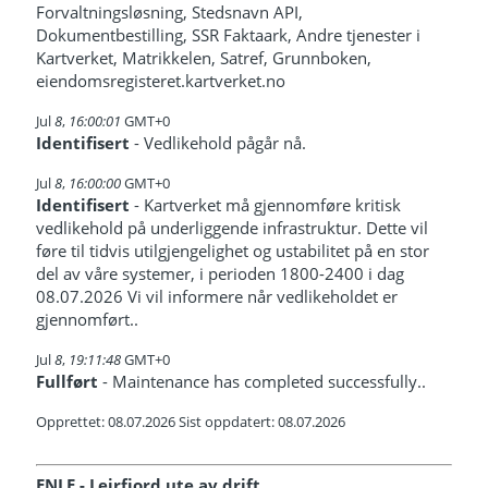
Forvaltningsløsning, Stedsnavn API,
Dokumentbestilling, SSR Faktaark, Andre tjenester i
Kartverket, Matrikkelen, Satref, Grunnboken,
eiendomsregisteret.kartverket.no
Jul
8
,
16:00:01
GMT+0
Identifisert
- Vedlikehold pågår nå.
Jul
8
,
16:00:00
GMT+0
Identifisert
- Kartverket må gjennomføre kritisk
vedlikehold på underliggende infrastruktur. Dette vil
føre til tidvis utilgjengelighet og ustabilitet på en stor
del av våre systemer, i perioden 1800-2400 i dag
08.07.2026 Vi vil informere når vedlikeholdet er
gjennomført..
Jul
8
,
19:11:48
GMT+0
Fullført
- Maintenance has completed successfully..
Opprettet: 08.07.2026 Sist oppdatert: 08.07.2026
ENLE - Leirfjord ute av drift