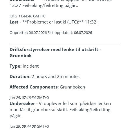
12:27 Feilsøking/feilretting pågår..
Jul
6
,
11:44:40
GMT+0
Løst
- **Problemet er løst kl (UTC):** 11:32 .
Opprettet: 06.07.2026 Sist oppdatert: 06.07.2026
Driftsforstyrrelser med lenke til utskrift -
Grunnbok
Type:
Incident
Duration:
2 hours and 25 minutes
Affected Components:
Grunnboken
Jun
29
,
07:18:54
GMT+0
Undersøker
- Vi opplever feil som påvirker lenken
man får til grunnboksutskrift. Feilsøking/feilretting
pågår..
Jun
29
,
09:44:08
GMT+0