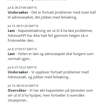
Jul
8
,
06:37:44
GMT+0
Undersøker
- Det er fortsatt problemer med noen kall
til adressesøket, det jobbes med feilsøking.
Jul
13
,
06:51:20
GMT+0
Løst
- Kapasitetsøkning ser ut til å ha løst problemet,
AdresseAPI har ikke hatt feil gjennom helgen så vi
friskmelder den..
Jul
8
,
07:05:57
GMT+0
Løst
- Feilen er løst og adresseapiet skal fungere som
normalt igjen..
Jul
9
,
07:16:22
GMT+0
Undersøker
- Vi opplever fortsatt problemer med
Adressesøk, og jobber med feilsøking..
Jul
10
,
08:16:33
GMT+0
Overvåker
- Vi har økt kapasiteten på tjenesten som
ser ut til å ha hjulpet, men fortsetter å overvåke
situasjonen..