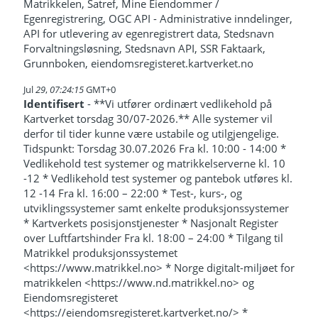
Matrikkelen, Satref, Mine Eiendommer /
Egenregistrering, OGC API - Administrative inndelinger,
API for utlevering av egenregistrert data, Stedsnavn
Forvaltningsløsning, Stedsnavn API, SSR Faktaark,
Grunnboken, eiendomsregisteret.kartverket.no
Jul
29
,
07:24:15
GMT+0
Identifisert
- **Vi utfører ordinært vedlikehold på
Kartverket torsdag 30/07-2026.** Alle systemer vil
derfor til tider kunne være ustabile og utilgjengelige.
Tidspunkt: Torsdag 30.07.2026 Fra kl. 10:00 - 14:00 *
Vedlikehold test systemer og matrikkelserverne kl. 10
-12 * Vedlikehold test systemer og pantebok utføres kl.
12 -14 Fra kl. 16:00 – 22:00 * Test-, kurs-, og
utviklingssystemer samt enkelte produksjonssystemer
* Kartverkets posisjonstjenester * Nasjonalt Register
over Luftfartshinder Fra kl. 18:00 – 24:00 * Tilgang til
Matrikkel produksjonssystemet
<https://www.matrikkel.no> * Norge digitalt-miljøet for
matrikkelen <https://www.nd.matrikkel.no> og
Eiendomsregisteret
<https://eiendomsregisteret.kartverket.no/> *