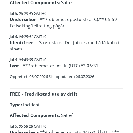
Affected Components:
Satref
Jul
6
,
06:23:45
GMT+0
Undersøker
- **Problemet oppsto kl (UTC):** 05:59
Feilsøking/feilretting pågår..
Jul
6
,
06:25:41
GMT+0
Identifisert
- Strømstans. Det jobbes med å få koblet
strøm. .
Jul
6
,
06:49:05
GMT+0
Løst
- **Problemet er løst kl (UTC):** 06:31 .
Opprettet: 06.07.2026 Sist oppdatert: 06.07.2026
FREC - Fredrikstad ute av drift
Type:
Incident
Affected Components:
Satref
Jul
6
,
05:58:28
GMT+0
Undersøker
- **Problemet oppsto 4/7-26 kl (UTC):**