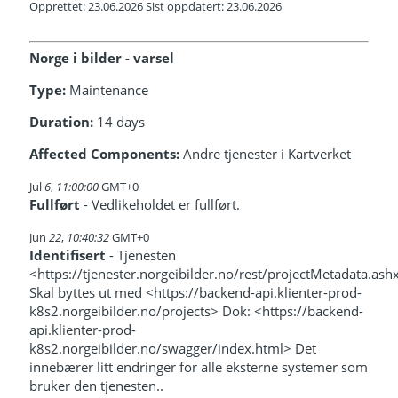
Opprettet: 23.06.2026 Sist oppdatert: 23.06.2026
Norge i bilder - varsel
Type:
Maintenance
Duration:
14 days
Affected Components:
Andre tjenester i Kartverket
Jul
6
,
11:00:00
GMT+0
Fullført
- Vedlikeholdet er fullført.
Jun
22
,
10:40:32
GMT+0
Identifisert
- Tjenesten
<https://tjenester.norgeibilder.no/rest/projectMetadata.ash
Skal byttes ut med <https://backend-api.klienter-prod-
k8s2.norgeibilder.no/projects> Dok: <https://backend-
api.klienter-prod-
k8s2.norgeibilder.no/swagger/index.html> Det
innebærer litt endringer for alle eksterne systemer som
bruker den tjenesten..