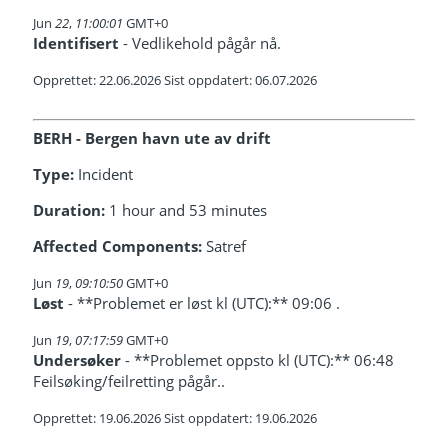
Jun
22
,
11:00:01
GMT+0
Identifisert
- Vedlikehold pågår nå.
Opprettet: 22.06.2026 Sist oppdatert: 06.07.2026
BERH - Bergen havn ute av drift
Type:
Incident
Duration:
1 hour and 53 minutes
Affected Components:
Satref
Jun
19
,
09:10:50
GMT+0
Løst
- **Problemet er løst kl (UTC):** 09:06 .
Jun
19
,
07:17:59
GMT+0
Undersøker
- **Problemet oppsto kl (UTC):** 06:48
Feilsøking/feilretting pågår..
Opprettet: 19.06.2026 Sist oppdatert: 19.06.2026