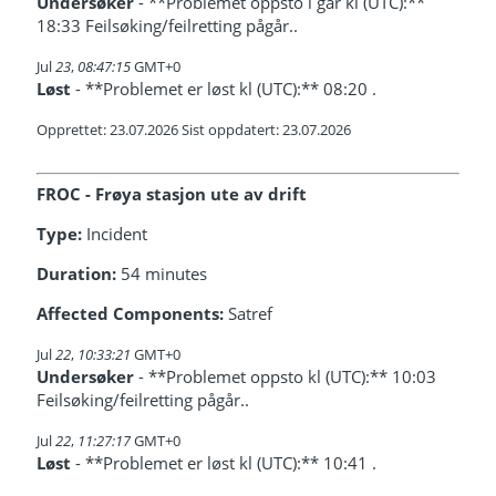
Undersøker
- **Problemet oppsto i går kl (UTC):**
18:33 Feilsøking/feilretting pågår..
Jul
23
,
08:47:15
GMT+0
Løst
- **Problemet er løst kl (UTC):** 08:20 .
Opprettet: 23.07.2026 Sist oppdatert: 23.07.2026
FROC - Frøya stasjon ute av drift
Type:
Incident
Duration:
54 minutes
Affected Components:
Satref
Jul
22
,
10:33:21
GMT+0
Undersøker
- **Problemet oppsto kl (UTC):** 10:03
Feilsøking/feilretting pågår..
Jul
22
,
11:27:17
GMT+0
Løst
- **Problemet er løst kl (UTC):** 10:41 .