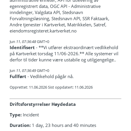
administrative enheter, API for utlevering av
egenregistrert data, OGC API - Administrative
inndelinger, Valgdata API, Stedsnavn
Forvaltningsløsning, Stedsnavn API, SSR Faktaark,
Andre tjenester i Kartverket, Matrikkelen, Satref,
eiendomsregisteret.kartverket.no
Jun
11
,
07:36:48
GMT+0
Identifisert
- **Vi utfører ekstraordinært vedlikehold
på Kartverket torsdag 11/06-2026.** Alle systemer vil
derfor til tider kunne være ustabile og utilgjengelige..
Jun
11
,
07:36:49
GMT+0
Fullført
- Vedlikehold pågår nå.
Opprettet: 11.06.2026 Sist oppdatert: 11.06.2026
Driftsforstyrrelser Høydedata
Type:
Incident
Duration:
1 day, 23 hours and 40 minutes