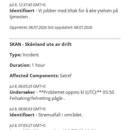
Jul
9
,
12:37:45
GMT+0
Identifisert
- Vi jobber med tiltak for å øke ytelsen på
tjenesten .
Opprettet: 08.07.2026 Sist oppdatert: 08.07.2026
SKAN - Skånland ute av drift
Type:
Incident
Duration:
1 hour
Affected Components:
Satref
Jul
8
,
06:05:25
GMT+0
Undersøker
- **Problemet oppsto kl (UTC):** 05:50
Feilsøking/feilretting pågår..
Jul
8
,
06:06:03
GMT+0
Identifisert
- Strømutfall i området.
Jul
8
,
07:05:27
GMT+0