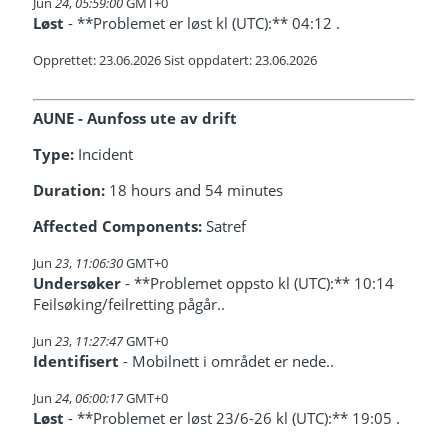
Jun
24
,
05:59:00
GMT+0
Løst
- **Problemet er løst kl (UTC):** 04:12 .
Opprettet: 23.06.2026 Sist oppdatert: 23.06.2026
AUNE - Aunfoss ute av drift
Type:
Incident
Duration:
18 hours and 54 minutes
Affected Components:
Satref
Jun
23
,
11:06:30
GMT+0
Undersøker
- **Problemet oppsto kl (UTC):** 10:14
Feilsøking/feilretting pågår..
Jun
23
,
11:27:47
GMT+0
Identifisert
- Mobilnett i området er nede..
Jun
24
,
06:00:17
GMT+0
Løst
- **Problemet er løst 23/6-26 kl (UTC):** 19:05 .