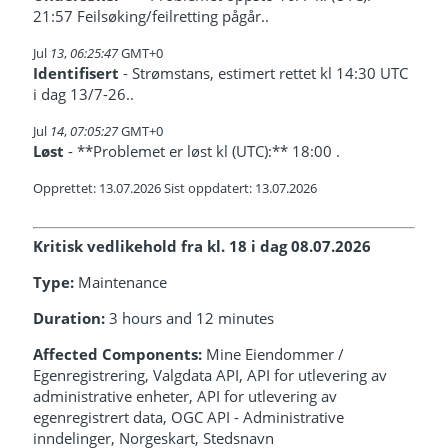
21:57 Feilsøking/feilretting pågår..
Jul
13
,
06:25:47
GMT+0
Identifisert
- Strømstans, estimert rettet kl 14:30 UTC
i dag 13/7-26..
Jul
14
,
07:05:27
GMT+0
Løst
- **Problemet er løst kl (UTC):** 18:00 .
Opprettet: 13.07.2026 Sist oppdatert: 13.07.2026
Kritisk vedlikehold fra kl. 18 i dag 08.07.2026
Type:
Maintenance
Duration:
3 hours and 12 minutes
Affected Components:
Mine Eiendommer /
Egenregistrering, Valgdata API, API for utlevering av
administrative enheter, API for utlevering av
egenregistrert data, OGC API - Administrative
inndelinger, Norgeskart, Stedsnavn