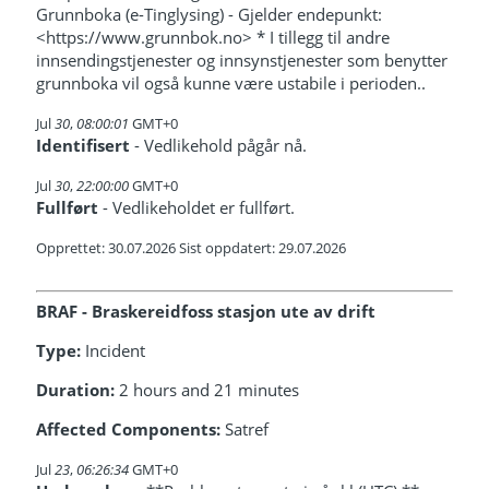
Grunnboka (e-Tinglysing) - Gjelder endepunkt:
<https://www.grunnbok.no> * I tillegg til andre
innsendingstjenester og innsynstjenester som benytter
grunnboka vil også kunne være ustabile i perioden..
Jul
30
,
08:00:01
GMT+0
Identifisert
- Vedlikehold pågår nå.
Jul
30
,
22:00:00
GMT+0
Fullført
- Vedlikeholdet er fullført.
Opprettet: 30.07.2026 Sist oppdatert: 29.07.2026
BRAF - Braskereidfoss stasjon ute av drift
Type:
Incident
Duration:
2 hours and 21 minutes
Affected Components:
Satref
Jul
23
,
06:26:34
GMT+0