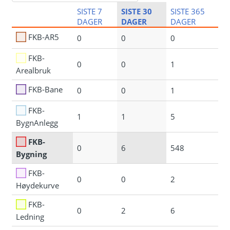
SISTE 7
SISTE 30
SISTE 365
DAGER
DAGER
DAGER
FKB-AR5
0
0
0
FKB-
0
0
1
Arealbruk
FKB-Bane
0
0
1
FKB-
1
1
5
BygnAnlegg
FKB-
0
6
548
Bygning
FKB-
0
0
2
Høydekurve
FKB-
0
2
6
Ledning