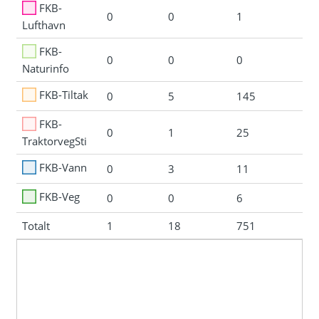
FKB-
0
0
1
Lufthavn
FKB-
0
0
0
Naturinfo
FKB-Tiltak
0
5
145
FKB-
0
1
25
TraktorvegSti
FKB-Vann
0
3
11
FKB-Veg
0
0
6
Totalt
1
18
751