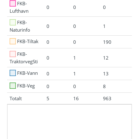
FKB-
0
0
0
Lufthavn
FKB-
0
0
1
Naturinfo
FKB-Tiltak
0
0
190
FKB-
0
1
12
TraktorvegSti
FKB-Vann
0
1
13
FKB-Veg
0
0
8
Totalt
5
16
963