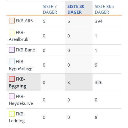
SISTE 7
SISTE 30
SISTE 365
DAGER
DAGER
DAGER
FKB-AR5
5
6
394
FKB-
0
0
1
Arealbruk
FKB-Bane
0
0
1
FKB-
0
0
9
BygnAnlegg
FKB-
0
8
326
Bygning
FKB-
0
0
0
Høydekurve
FKB-
0
0
8
Ledning