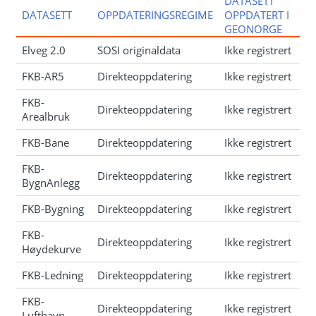
DATASETT
DATASETT
OPPDATERINGSREGIME
OPPDATERT I
GEONORGE
Elveg 2.0
SOSI originaldata
Ikke registrert
FKB-AR5
Direkteoppdatering
Ikke registrert
FKB-
Direkteoppdatering
Ikke registrert
Arealbruk
FKB-Bane
Direkteoppdatering
Ikke registrert
FKB-
Direkteoppdatering
Ikke registrert
BygnAnlegg
FKB-Bygning
Direkteoppdatering
Ikke registrert
FKB-
Direkteoppdatering
Ikke registrert
Høydekurve
FKB-Ledning
Direkteoppdatering
Ikke registrert
FKB-
Direkteoppdatering
Ikke registrert
Lufthavn