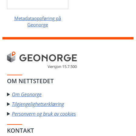
Metadataoppføring på
Geonorge