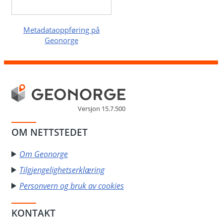
Metadataoppføring på
Geonorge