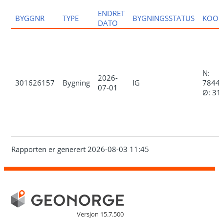
ENDRET
BYGGNR
TYPE
BYGNINGSSTATUS
KOO
DATO
N:
2026-
301626157
Bygning
IG
7844
07-01
Ø: 3
Rapporten er generert 2026-08-03 11:45