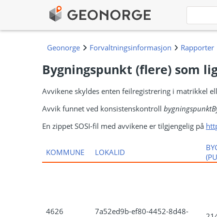
Bygningspunkt (flere) som li
Avvikene skyldes enten feilregistrering i matrikkel 
Avvik funnet ved konsistenskontroll
bygningspunktB
En zippet SOSI-fil med avvikene er tilgjengelig på
htt
BY
KOMMUNE
LOKALID
(P
4626
7a52ed9b-ef80-4452-8d48-
21