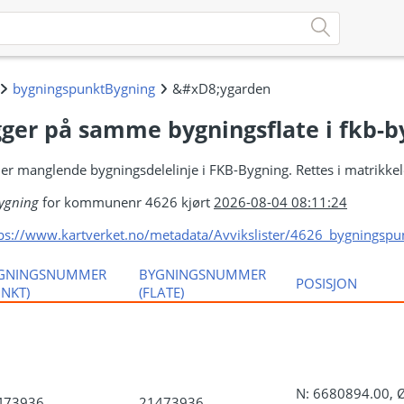
gger på samme bygningsflate i fkb-b
eller manglende bygningsdelelinje i FKB-Bygning. Rettes i matrikke
ygning
for kommunenr 4626 kjørt
2026-08-04 08:11:24
ps://www.kartverket.no/metadata/Avvikslister/4626_bygningspu
GNINGSNUMMER
BYGNINGSNUMMER
POSISJON
UNKT)
(FLATE)
N: 6680894.00, 
473936
21473936