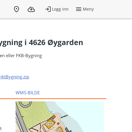
ygning i 4626 Øygarden
len eller FKB-Bygning
nktBygning.zip
WMS-BILDE
Ø: