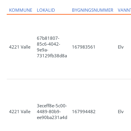
KOMMUNE
LOKALID
BYGNINGSNUMMER
VANN
67b81807-
85c6-4042-
4221 Valle
167983561
Elv
9e9a-
73129fb38d8a
3eceff8e-5c00-
4221 Valle
4489-80b9-
167994482
Elv
ee90ba231a4d