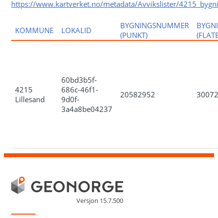
https://www.kartverket.no/metadata/Avvikslister/4215_bygn
BYGNINGSNUMMER
BYGN
KOMMUNE
LOKALID
(PUNKT)
(FLATE
60bd3b5f-
4215
686c-46f1-
20582952
3007
Lillesand
9d0f-
3a4a8be04237