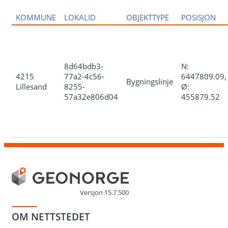
KOMMUNE
LOKALID
OBJEKTTYPE
POSISJON
8d64bdb3-
N:
4215
77a2-4c56-
6447809.09,
Bygningslinje
Lillesand
8255-
Ø:
57a32e806d04
455879.52