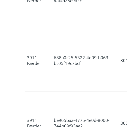
Færder
4af4a26e9a2c
3911
688a0c25-5322-4d09-b063-
30
Færder
bc05f19c7bcf
3911
be965baa-4775-4e0d-8000-
30
Færder
744b09f93ae2