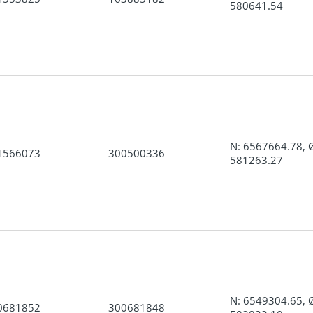
580641.54
N: 6567664.78, 
1566073
300500336
581263.27
N: 6549304.65, 
0681852
300681848