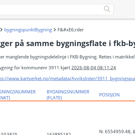
gger på samme bygningsflate i fkb-b
eller manglende bygningsdelelinje i FKB-Bygning. Rettes i matrikke
ygning
for kommunenr 3911 kjørt
2026-08-04 08:11:24
ps://www.kartverket.no/metadata/Avvikslister/3911_bygningspu
GNINGSNUMMER
BYGNINGSNUMMER
POSISJON
UNKT)
(FLATE)
N: 6554959.48, 
1553825
163885182