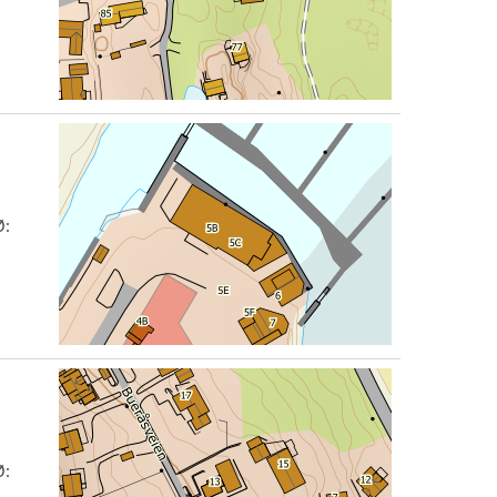
Ø:
Ø: