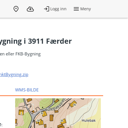
ygning i 3911 Færder
len eller FKB-Bygning
nktBygning.zip
WMS-BILDE
Ø: