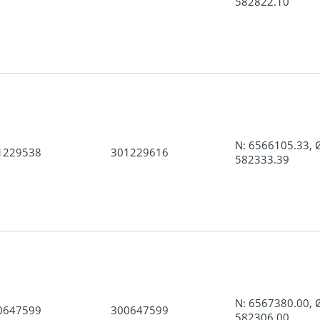
582822.10
N: 6566105.33, 
1229538
301229616
582333.39
N: 6567380.00, 
0647599
300647599
582306.00