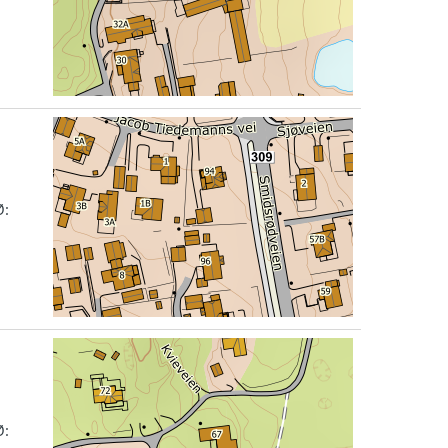
Ø:
Ø: