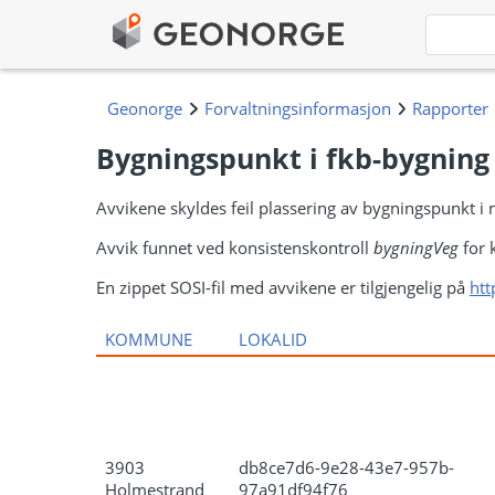
Bygningspunkt i fkb-bygning 
Avvikene skyldes feil plassering av bygningspunkt i ma
Avvik funnet ved konsistenskontroll
bygningVeg
for 
En zippet SOSI-fil med avvikene er tilgjengelig på
htt
KOMMUNE
LOKALID
3903
db8ce7d6-9e28-43e7-957b-
Holmestrand
97a91df94f76