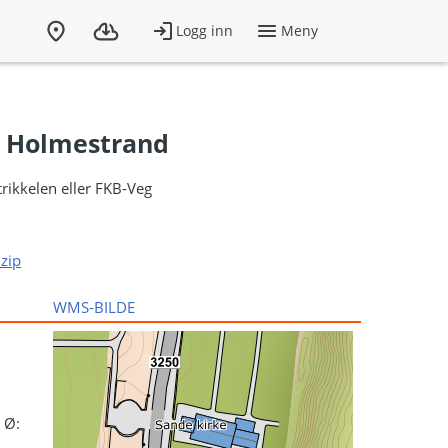
03 Holmestrand
trikkelen eller FKB-Veg
zip
WMS-BILDE
 Ø: