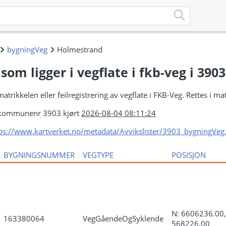
som ligger i vegflate i fkb-veg i 39
trikkelen eller feilregistrering av vegflate i FKB-Veg. Rettes i ma
kommunenr 3903 kjørt
2026-08-04 08:11:24
ps://www.kartverket.no/metadata/Avvikslister/3903_bygningVeg.
BYGNINGSNUMMER
VEGTYPE
POSISJON
N: 6606236.00,
163380064
VegGåendeOgSyklende
568226.00