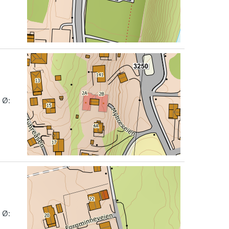
 Ø:
 Ø: