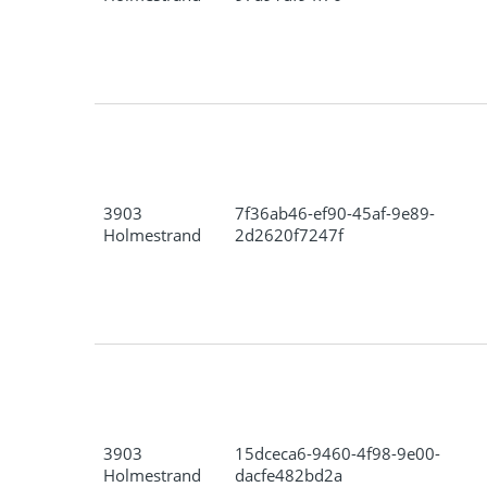
3903
7f36ab46-ef90-45af-9e89-
Holmestrand
2d2620f7247f
3903
15dceca6-9460-4f98-9e00-
Holmestrand
dacfe482bd2a