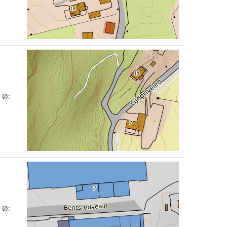
 Ø:
 Ø: