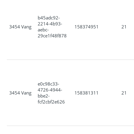
b45adc92-
2214-4b93-
3454 Vang
158374951
21
aebc-
29ce1f48f878
e0c98c33-
4726-4944-
3454 Vang
158381311
21
bbe2-
fcf2cbf2e626