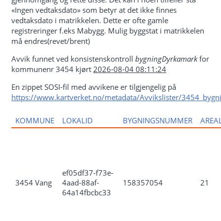
«Ingen vedtaksdato» som betyr at det ikke finnes
vedtaksdato i matrikkelen. Dette er ofte gamle
registreringer f.eks Mabygg. Mulig byggstat i matrikkelen
må endres(revet/brent)
Avvik funnet ved konsistenskontroll
bygningDyrkamark
for
kommunenr 3454 kjørt
2026-08-04 08:11:24
En zippet SOSI-fil med avvikene er tilgjengelig på
https://www.kartverket.no/metadata/Avvikslister/3454_bygn
KOMMUNE
LOKALID
BYGNINGSNUMMER
AREA
ef05df37-f73e-
3454 Vang
4aad-88af-
158357054
21
64a14fbcbc33