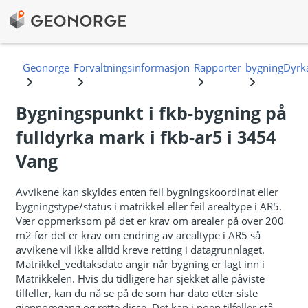
Bygningspunkt i fkb-bygning på
fulldyrka mark i fkb-ar5 i 3454
Vang
Avvikene kan skyldes enten feil bygningskoordinat eller
bygningstype/status i matrikkel eller feil arealtype i AR5.
Vær oppmerksom på det er krav om arealer på over 200
m2 før det er krav om endring av arealtype i AR5 så
avvikene vil ikke alltid kreve retting i datagrunnlaget.
Matrikkel_vedtaksdato angir når bygning er lagt inn i
Matrikkelen. Hvis du tidligere har sjekket alle påviste
tilfeller, kan du nå se på de som har dato etter siste
gjennomgang og rette disse. Det kan i noen tilfeller stå