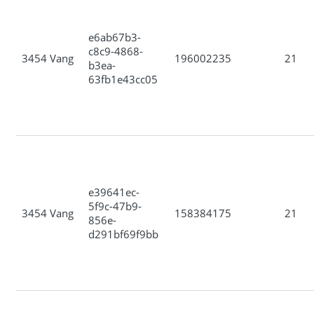
e6ab67b3-
c8c9-4868-
3454 Vang
196002235
21
b3ea-
63fb1e43cc05
e39641ec-
5f9c-47b9-
3454 Vang
158384175
21
856e-
d291bf69f9bb