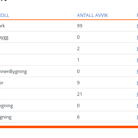
ROLL
ANTALL AVVIK
rk
99
bygg
0
2
1
nnenBygning
0
or
9
21
ygning
0
ygning
6