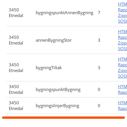
HTM
3450
Rapp
bygningspunktAnnenBygning
7
Etnedal
Zipp
SOSI-
HTM
3450
Rapp
annenBygningStor
3
Etnedal
Zipp
SOSI-
HTM
3450
Rapp
bygningTiltak
3
Etnedal
Zipp
SOSI-
3450
HTM
bygningspunktBygning
0
Etnedal
Rapp
3450
HTM
bygningslinjerBygning
0
Etnedal
Rapp