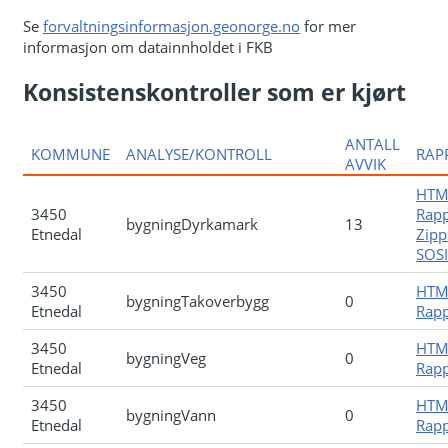
Se
forvaltningsinformasjon.geonorge.no
for mer
informasjon om datainnholdet i FKB
Konsistenskontroller som er kjørt
ANTALL
KOMMUNE
ANALYSE/KONTROLL
RAP
AVVIK
HTM
3450
Rapp
bygningDyrkamark
13
Etnedal
Zipp
SOSI-
3450
HTM
bygningTakoverbygg
0
Etnedal
Rapp
3450
HTM
bygningVeg
0
Etnedal
Rapp
3450
HTM
bygningVann
0
Etnedal
Rapp