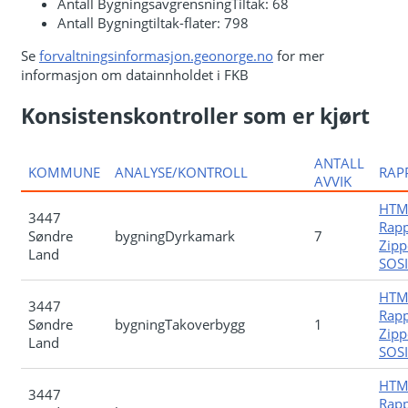
Antall BygningsavgrensningTiltak: 68
Antall Bygningtiltak-flater: 798
Se
forvaltningsinformasjon.geonorge.no
for mer
informasjon om datainnholdet i FKB
Konsistenskontroller som er kjørt
ANTALL
KOMMUNE
ANALYSE/KONTROLL
RAP
AVVIK
HTM
3447
Rapp
Søndre
bygningDyrkamark
7
Zipp
Land
SOSI-
HTM
3447
Rapp
Søndre
bygningTakoverbygg
1
Zipp
Land
SOSI-
HTM
3447
Rapp