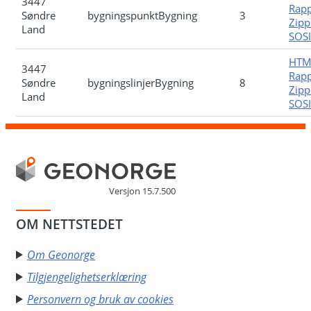
3447
Rapp
Søndre
bygningspunktBygning
3
Zipp
Land
SOSI-
HTM
3447
Rapp
Søndre
bygningslinjerBygning
8
Zipp
Land
SOSI-