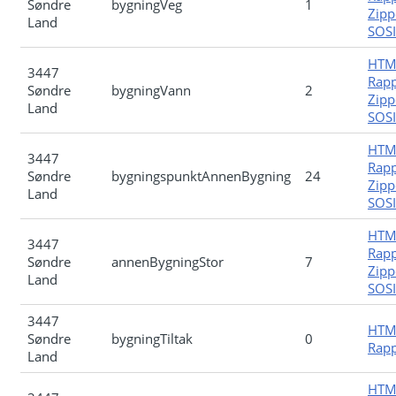
Søndre
bygningVeg
1
Zipp
Land
SOSI-
HTM
3447
Rapp
Søndre
bygningVann
2
Zipp
Land
SOSI-
HTM
3447
Rapp
Søndre
bygningspunktAnnenBygning
24
Zipp
Land
SOSI-
HTM
3447
Rapp
Søndre
annenBygningStor
7
Zipp
Land
SOSI-
3447
HTM
Søndre
bygningTiltak
0
Rapp
Land
HTM