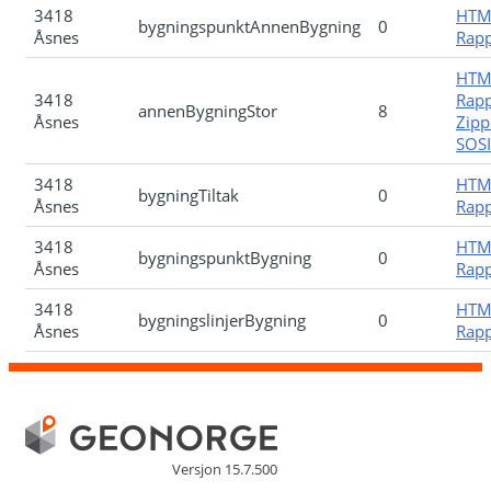
3418
HTM
bygningspunktAnnenBygning
0
Åsnes
Rapp
HTM
3418
Rapp
annenBygningStor
8
Åsnes
Zipp
SOSI-
3418
HTM
bygningTiltak
0
Åsnes
Rapp
3418
HTM
bygningspunktBygning
0
Åsnes
Rapp
3418
HTM
bygningslinjerBygning
0
Åsnes
Rapp