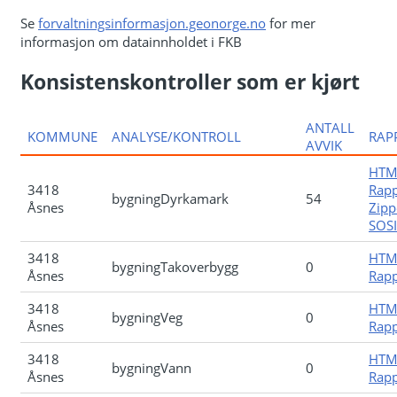
Se
forvaltningsinformasjon.geonorge.no
for mer
informasjon om datainnholdet i FKB
Konsistenskontroller som er kjørt
ANTALL
KOMMUNE
ANALYSE/KONTROLL
RAP
AVVIK
HTM
3418
Rapp
bygningDyrkamark
54
Åsnes
Zipp
SOSI-
3418
HTM
bygningTakoverbygg
0
Åsnes
Rapp
3418
HTM
bygningVeg
0
Åsnes
Rapp
3418
HTM
bygningVann
0
Åsnes
Rapp