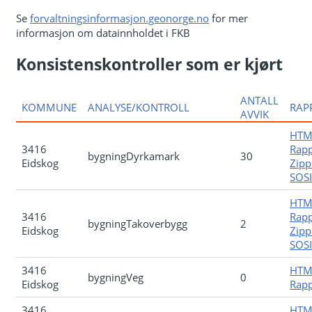
Se
forvaltningsinformasjon.geonorge.no
for mer
informasjon om datainnholdet i FKB
Konsistenskontroller som er kjørt
ANTALL
KOMMUNE
ANALYSE/KONTROLL
RAP
AVVIK
HTM
3416
Rapp
bygningDyrkamark
30
Eidskog
Zipp
SOSI-
HTM
3416
Rapp
bygningTakoverbygg
2
Eidskog
Zipp
SOSI-
3416
HTM
bygningVeg
0
Eidskog
Rapp
3416
HTM