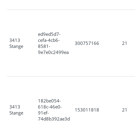
ed9ed5d7-
3413
cefa-4cb6-
300757166
21
Stange
8581-
9e7e0c2499ea
182be054-
3413
618c-46e0-
153011818
21
Stange
91ef-
74d8b392ae3d