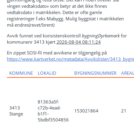
«Ingen vedtaksdato» som betyr at det ikke finnes
vedtaksdato i matrikkelen. Dette er ofte gamle
registreringer f.eks Mabygg. Mulig byggstat i matrikkelen
må endres(revet/brent)
Avvik funnet ved konsistenskontroll
bygningDyrkamark
for
kommunenr 3413 kjørt
2026-08-04 08:11:24
En zippet SOSI-fil med avvikene er tilgjengelig på
https://www.kartverket.no/metadata/Avvikslister/3413_bygn
KOMMUNE
LOKALID
BYGNINGSNUMMER
AREA
81363a5f-
3413
c72b-4ead-
153021864
21
Stange
b1f1-
5bdbf3504856