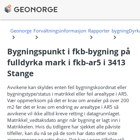
Bygningspunkt i fkb-bygning på
fulldyrka mark i fkb-ar5 i 3413
Stange
Avvikene kan skyldes enten feil bygningskoordinat eller
bygningstype/status i matrikkel eller feil arealtype i AR5.
Vær oppmerksom på det er krav om arealer på over 200
m2 før det er krav om endring av arealtype i AR5 så
avvikene vil ikke alltid kreve retting i datagrunnlaget.
Matrikkel_vedtaksdato angir når bygning er lagt inn i
Matrikkelen. Hvis du tidligere har sjekket alle påviste
tilfeller, kan du nå se på de som har dato etter siste
gjennomgang og rette disse. Det kan i noen tilfeller stå