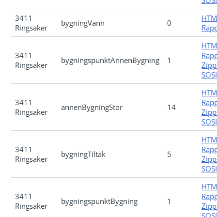
SOSI-
3411
HTM
bygningVann
0
Ringsaker
Rapp
HTM
3411
Rapp
bygningspunktAnnenBygning
1
Ringsaker
Zipp
SOSI-
HTM
3411
Rapp
annenBygningStor
14
Ringsaker
Zipp
SOSI-
HTM
3411
Rapp
bygningTiltak
5
Ringsaker
Zipp
SOSI-
HTM
3411
Rapp
bygningspunktBygning
1
Ringsaker
Zipp
SOSI-