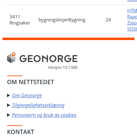
HTM
3411
Rapp
bygningslinjerBygning
24
Ringsaker
Zipp
SOSI-