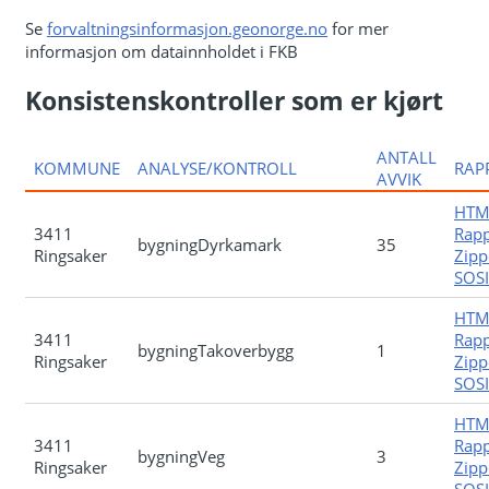
Se
forvaltningsinformasjon.geonorge.no
for mer
informasjon om datainnholdet i FKB
Konsistenskontroller som er kjørt
ANTALL
KOMMUNE
ANALYSE/KONTROLL
RAP
AVVIK
HTM
3411
Rapp
bygningDyrkamark
35
Ringsaker
Zipp
SOSI-
HTM
3411
Rapp
bygningTakoverbygg
1
Ringsaker
Zipp
SOSI-
HTM
3411
Rapp
bygningVeg
3
Ringsaker
Zipp