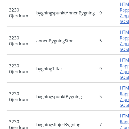
HTM
3230
Rapp
bygningspunktAnnenBygning
9
Gjerdrum
Zipp
SOSI-
HTM
3230
Rapp
annenBygningStor
5
Gjerdrum
Zipp
SOSI-
HTM
3230
Rapp
bygningTiltak
9
Gjerdrum
Zipp
SOSI-
HTM
3230
Rapp
bygningspunktBygning
5
Gjerdrum
Zipp
SOSI-
HTM
3230
Rapp
bygningslinjerBygning
7
Gjerdrum
Zipp