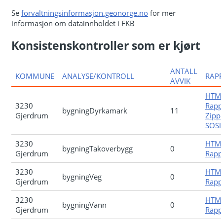
Se
forvaltningsinformasjon.geonorge.no
for mer
informasjon om datainnholdet i FKB
Konsistenskontroller som er kjørt
ANTALL
KOMMUNE
ANALYSE/KONTROLL
RAP
AVVIK
HTM
3230
Rapp
bygningDyrkamark
11
Gjerdrum
Zipp
SOSI-
3230
HTM
bygningTakoverbygg
0
Gjerdrum
Rapp
3230
HTM
bygningVeg
0
Gjerdrum
Rapp
3230
HTM
bygningVann
0
Gjerdrum
Rapp