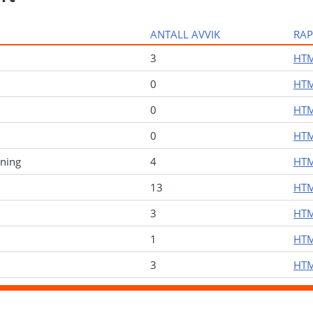
ANTALL AVVIK
RA
3
HTM
0
HTM
0
HTM
0
HTM
ning
4
HTM
13
HTM
3
HTM
1
HTM
3
HTM