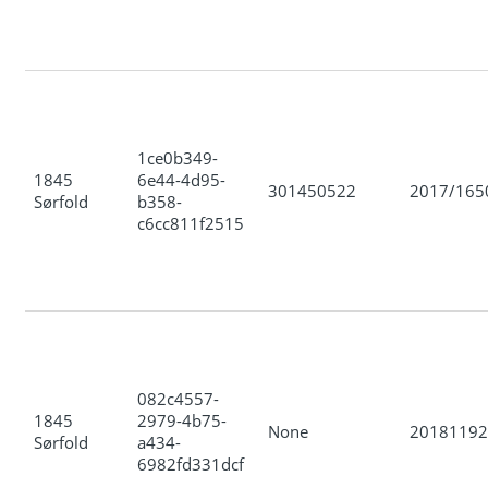
1ce0b349-
1845
6e44-4d95-
301450522
2017/165
Sørfold
b358-
c6cc811f2515
082c4557-
1845
2979-4b75-
None
20181192
Sørfold
a434-
6982fd331dcf