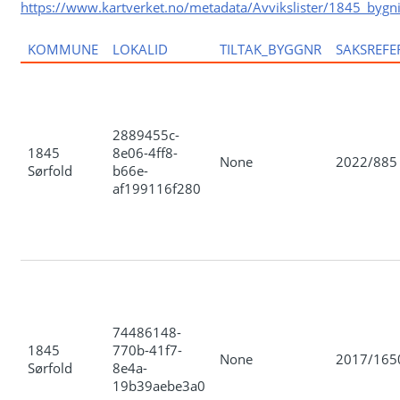
https://www.kartverket.no/metadata/Avvikslister/1845_bygnin
KOMMUNE
LOKALID
TILTAK_BYGGNR
SAKSREFE
2889455c-
1845
8e06-4ff8-
None
2022/885
Sørfold
b66e-
af199116f280
74486148-
1845
770b-41f7-
None
2017/165
Sørfold
8e4a-
19b39aebe3a0