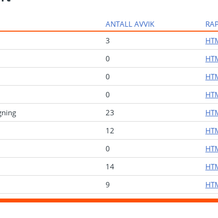
ANTALL AVVIK
RA
3
HTM
0
HTM
0
HTM
0
HTM
gning
23
HTM
12
HTM
0
HTM
14
HTM
9
HTM