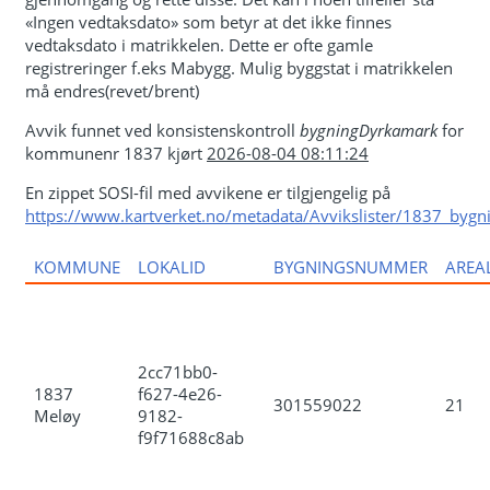
«Ingen vedtaksdato» som betyr at det ikke finnes
vedtaksdato i matrikkelen. Dette er ofte gamle
registreringer f.eks Mabygg. Mulig byggstat i matrikkelen
må endres(revet/brent)
Avvik funnet ved konsistenskontroll
bygningDyrkamark
for
kommunenr 1837 kjørt
2026-08-04 08:11:24
En zippet SOSI-fil med avvikene er tilgjengelig på
https://www.kartverket.no/metadata/Avvikslister/1837_bygn
KOMMUNE
LOKALID
BYGNINGSNUMMER
AREA
2cc71bb0-
1837
f627-4e26-
301559022
21
Meløy
9182-
f9f71688c8ab