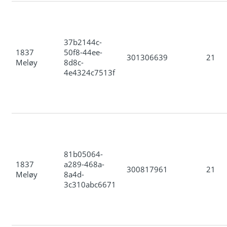
37b2144c-
1837
50f8-44ee-
301306639
21
Meløy
8d8c-
4e4324c7513f
81b05064-
1837
a289-468a-
300817961
21
Meløy
8a4d-
3c310abc6671