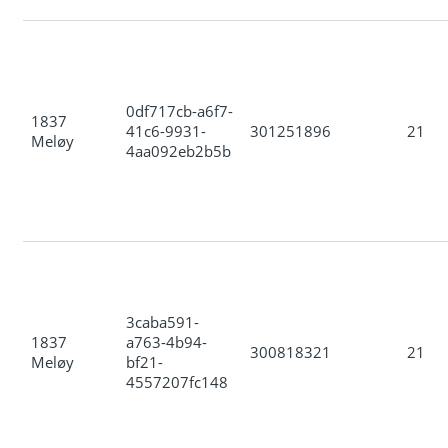
0df717cb-a6f7-
1837
41c6-9931-
301251896
21
Meløy
4aa092eb2b5b
3caba591-
1837
a763-4b94-
300818321
21
Meløy
bf21-
4557207fc148