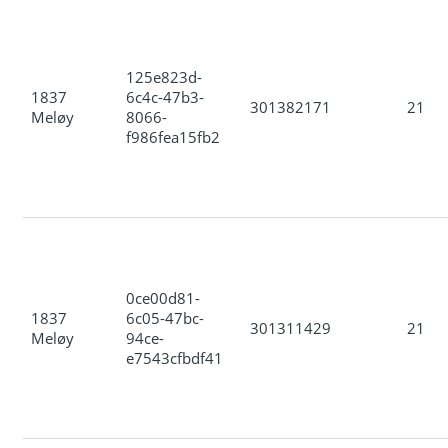
125e823d-
1837
6c4c-47b3-
301382171
21
Meløy
8066-
f986fea15fb2
0ce00d81-
1837
6c05-47bc-
301311429
21
Meløy
94ce-
e7543cfbdf41