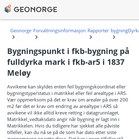
Bygningspunkt i fkb-bygning på
fulldyrka mark i fkb-ar5 i 1837
Meløy
Avvikene kan skyldes enten feil bygningskoordinat eller
bygningstype/status i matrikkel eller feil arealtype i AR5.
Vær oppmerksom på det er krav om arealer på over 200
m2 før det er krav om endring av arealtype i AR5 så
avvikene vil ikke alltid kreve retting i datagrunnlaget.
Matrikkel_vedtaksdato angir når bygning er lagt inn i
Matrikkelen. Hvis du tidligere har sjekket alle påviste
tilfeller, kan du nå se på de som har dato etter siste
gjennomgang og rette disse. Det kan i noen tilfeller stå