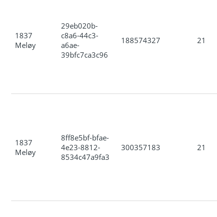
29eb020b-
1837
c8a6-44c3-
188574327
21
Meløy
a6ae-
39bfc7ca3c96
8ff8e5bf-bfae-
1837
4e23-8812-
300357183
21
Meløy
8534c47a9fa3