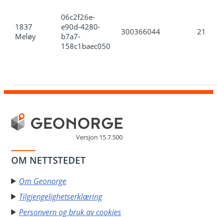
06c2f26e-
1837
e90d-4280-
300366044
21
Meløy
b7a7-
158c1baec050