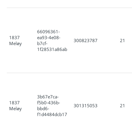
66096361-
1837
ea93-4e08-
300823787
21
Meløy
b7cf-
1f28531a86ab
3b67e7ca-
1837
f5b0-436b-
301315053
21
Meløy
bbd6-
f1d4484dcb17