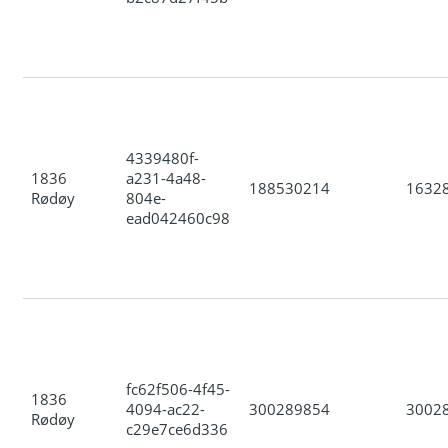
4339480f-
1836
a231-4a48-
188530214
1632
Rødøy
804e-
ead042460c98
fc62f506-4f45-
1836
4094-ac22-
300289854
3002
Rødøy
c29e7ce6d336