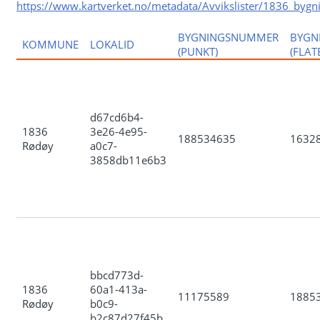
https://www.kartverket.no/metadata/Avvikslister/1836_bygn
BYGNINGSNUMMER
BYGN
KOMMUNE
LOKALID
(PUNKT)
(FLAT
d67cd6b4-
1836
3e26-4e95-
188534635
1632
Rødøy
a0c7-
3858db11e6b3
bbcd773d-
1836
60a1-413a-
11175589
1885
Rødøy
b0c9-
b2c87d27f45b