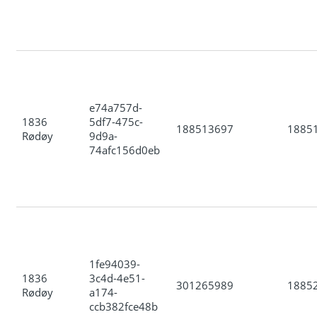
e74a757d-
1836
5df7-475c-
188513697
1885
Rødøy
9d9a-
74afc156d0eb
1fe94039-
1836
3c4d-4e51-
301265989
1885
Rødøy
a174-
ccb382fce48b