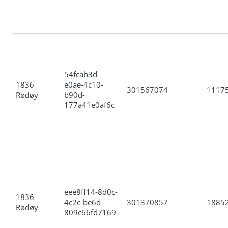
54fcab3d-
1836
e0ae-4c10-
301567074
1117
Rødøy
b90d-
177a41e0af6c
eee8ff14-8d0c-
1836
4c2c-be6d-
301370857
1885
Rødøy
809c66fd7169