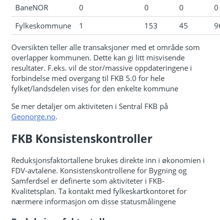
BaneNOR
0
0
0
0
Fylkeskommune
1
153
45
9
Oversikten teller alle transaksjoner med et område som
overlapper kommunen. Dette kan gi litt misvisende
resultater. F.eks. vil de stor/massive oppdateringene i
forbindelse med overgang til FKB 5.0 for hele
fylket/landsdelen vises for den enkelte kommune
Se mer detaljer om aktiviteten i Sentral FKB på
Geonorge.no
.
FKB Konsistenskontroller
Reduksjonsfaktortallene brukes direkte inn i økonomien i
FDV-avtalene. Konsistenskontrollene for Bygning og
Samferdsel er definerte som aktiviteter i FKB-
Kvalitetsplan. Ta kontakt med fylkeskartkontoret for
nærmere informasjon om disse statusmålingene