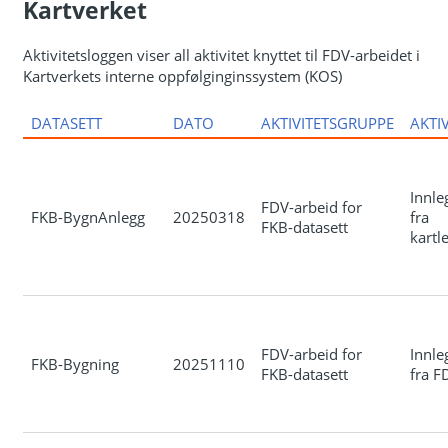
Kartverket
Aktivitetsloggen viser all aktivitet knyttet til FDV-arbeidet i
Kartverkets interne oppfølginginssystem (KOS)
DATASETT
DATO
AKTIVITETSGRUPPE
AKTIV
Innle
FDV-arbeid for
FKB-BygnAnlegg
20250318
fra
FKB-datasett
kartl
FDV-arbeid for
Innle
FKB-Bygning
20251110
FKB-datasett
fra F