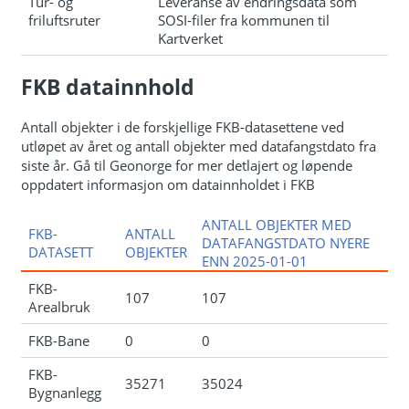
Tur- og
Leveranse av endringsdata som
friluftsruter
SOSI-filer fra kommunen til
Kartverket
FKB datainnhold
Antall objekter i de forskjellige FKB-datasettene ved
utløpet av året og antall objekter med datafangstdato fra
siste år. Gå til Geonorge for mer detlajert og løpende
oppdatert informasjon om datainnholdet i FKB
ANTALL OBJEKTER MED
FKB-
ANTALL
DATAFANGSTDATO NYERE
DATASETT
OBJEKTER
ENN 2025-01-01
FKB-
107
107
Arealbruk
FKB-Bane
0
0
FKB-
35271
35024
Bygnanlegg