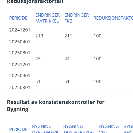
Reduksjonsfaktortall
ENDRINGER
ENDRINGER
PERIODE
REDUKSJONSFAKT
MATRIKKEL
FKB
20241201
-
213
211
100
20250401
20250801
-
45
44
100
20251201
20250401
-
51
51
100
20250801
Resultat av konsistenskontroller for
Bygning
BYGNING
BYGNING
BYGNING
BYG
PERIODE
DYRKAMARK
TAKOVERBYGG
VEG
VAN