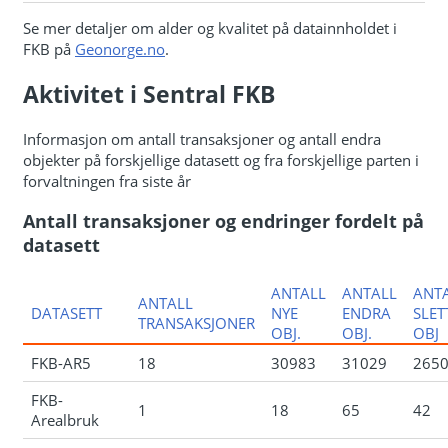
Se mer detaljer om alder og kvalitet på datainnholdet i
FKB på
Geonorge.no
.
Aktivitet i Sentral FKB
Informasjon om antall transaksjoner og antall endra
objekter på forskjellige datasett og fra forskjellige parten i
forvaltningen fra siste år
Antall transaksjoner og endringer fordelt på
datasett
ANTALL
ANTALL
ANT
ANTALL
DATASETT
NYE
ENDRA
SLET
TRANSAKSJONER
OBJ.
OBJ.
OBJ
FKB-AR5
18
30983
31029
265
FKB-
1
18
65
42
Arealbruk