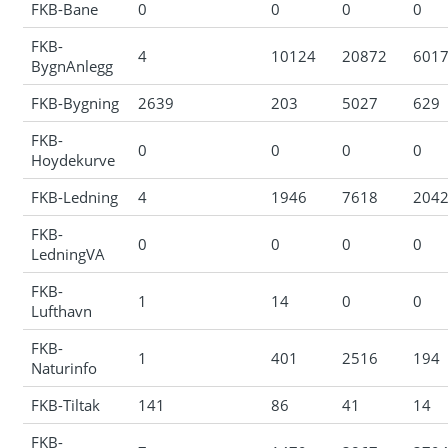
FKB-Bane
0
0
0
0
FKB-
4
10124
20872
601
BygnAnlegg
FKB-Bygning
2639
203
5027
629
FKB-
0
0
0
0
Hoydekurve
FKB-Ledning
4
1946
7618
204
FKB-
0
0
0
0
LedningVA
FKB-
1
14
0
0
Lufthavn
FKB-
1
401
2516
194
Naturinfo
FKB-Tiltak
141
86
41
14
FKB-