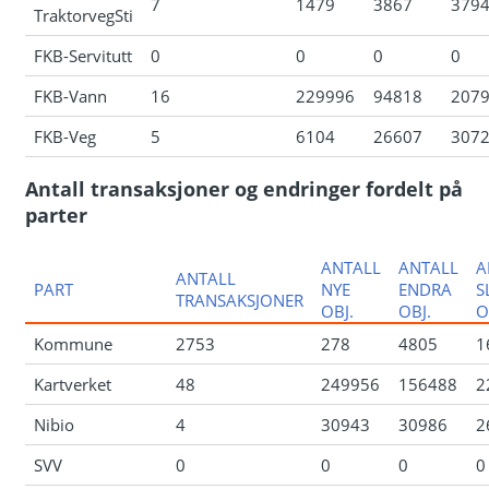
7
1479
3867
379
TraktorvegSti
FKB-Servitutt
0
0
0
0
FKB-Vann
16
229996
94818
207
FKB-Veg
5
6104
26607
307
Antall transaksjoner og endringer fordelt på
parter
ANTALL
ANTALL
A
ANTALL
PART
NYE
ENDRA
S
TRANSAKSJONER
OBJ.
OBJ.
O
Kommune
2753
278
4805
1
Kartverket
48
249956
156488
2
Nibio
4
30943
30986
2
SVV
0
0
0
0