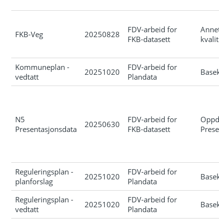
FDV-arbeid for
Anne
FKB-Veg
20250828
FKB-datasett
kvali
Kommuneplan -
FDV-arbeid for
20251020
Basek
vedtatt
Plandata
N5
FDV-arbeid for
Oppd
20250630
Presentasjonsdata
FKB-datasett
Prese
Reguleringsplan -
FDV-arbeid for
20251020
Basek
planforslag
Plandata
Reguleringsplan -
FDV-arbeid for
20251020
Basek
vedtatt
Plandata