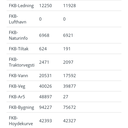
FKB-Ledning
12250
11928
FKB-
0
0
Lufthavn
FKB-
6968
6921
Naturinfo
FKB-Tiltak
624
191
FKB-
2471
2097
Traktorvegsti
FKB-Vann
20531
17592
FKB-Veg
40026
39877
FKB-Ar5
48897
27
FKB-Bygning
94227
75672
FKB-
42393
42327
Hoydekurve