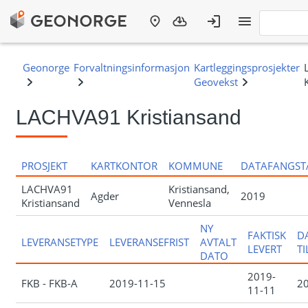
LACHVA91 Kristiansand
PROSJEKT
KARTKONTOR
KOMMUNE
DATAFANGST
LACHVA91
Kristiansand,
Agder
2019
Kristiansand
Vennesla
NY
FAKTISK
D
LEVERANSETYPE
LEVERANSEFRIST
AVTALT
LEVERT
T
DATO
2019-
FKB - FKB-A
2019-11-15
2
11-11